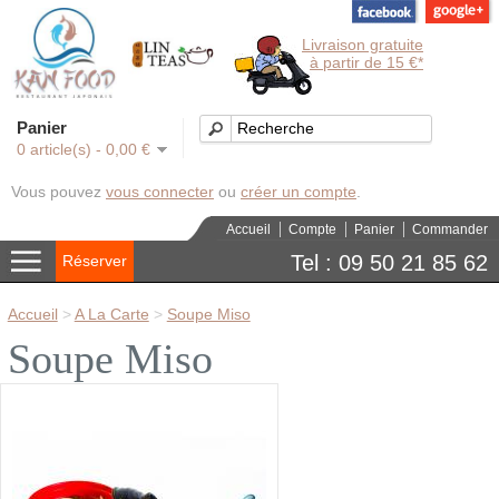
Livraison gratuite
à partir de 15 €*
Panier
0 article(s) - 0,00 €
Vous pouvez
vous connecter
ou
créer un compte
.
Accueil
Compte
Panier
Commander
Tel : 09 50 21 85 62
Réserver
Accueil
>
A La Carte
>
Soupe Miso
Soupe Miso