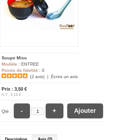
Soupe Miso
Modèle :
ENTREE
Points de fidelité :
0
(2 avis)
|
Écrire un avis
Prix : 3,50 €
H.T : 3,18 €
-
+
Ajouter
Qté :
Description
Avis (2)