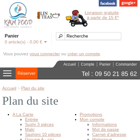
Livraison gratuite
à partir de 15 €*
Panier
0 article(s) - 0,00 €
Vous pouvez
vous connecter
ou
créer un compte
.
Accueil
Compte
Panier
Commander
Tel : 09 50 21 85 62
Réserver
Accueil
>
Plan du site
Plan du site
A La Carte
Promotions
Entrée
Mon compte
Sushi 3 pièces
Informations
Maki
Mot de passe
Sashimi 10 pièces
Carnet d’adresse
Groupe A - cru
Historique