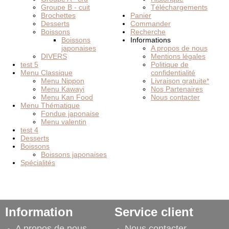
Groupe B - cuit
Téléchargements
Brochettes
Panier
Desserts
Commander
Boissons
Recherche
Boissons
Informations
japonaises
A propos de nous
DIVERS
Mentions légales
test 5
Politique de
Menu Classique
confidentialité
Menu Nippon
Livraison gratuite*
Menu Kawayi
Nos Partenaires
Menu Kan Food
Nous contacter
Menu Thématique
Fondue japonaise
Menu valentin
test 4
Desserts
Boissons
Boissons japonaises
Spécialités
Information
Service client
A propos de nous
Nous contacter