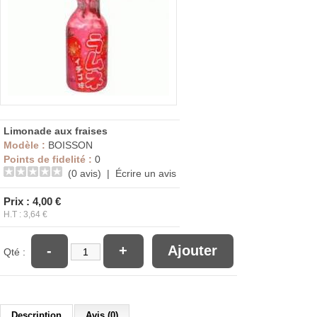
Limonade aux fraises
Modèle :
BOISSON
Points de fidelité :
0
(0 avis)
|
Écrire un avis
Prix : 4,00 €
H.T : 3,64 €
-
+
Ajouter
Qté :
Description
Avis (0)